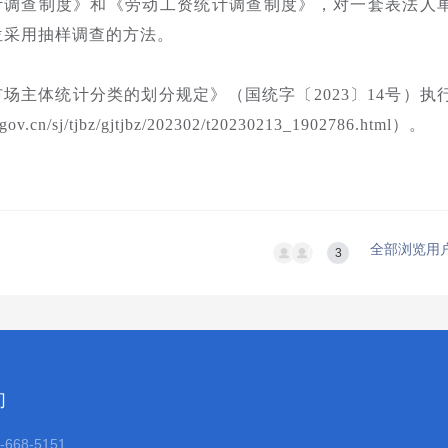
计调查制度》和《劳动工资统计调查制度》，对一套表法人
位采用抽样调查的方法。
市场主体统计分类的划分规定》（国统字〔2023〕14号）执
/tjbz/gjtjbz/202302/t20230213_1902786.html）。
全部浏览用
3
们
668-5151