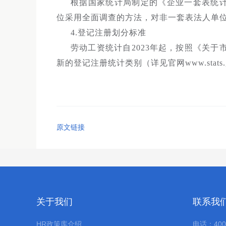
根据国家统计局制定的《企业一套表统
位采用全面调查的方法，对非一套表法人单
4.登记注册划分标准
劳动工资统计自2023年起，按照《关于
新的登记注册统计类别（详见官网www.stats.gov.cn/sj
原文链接
关于我们
联系我
HR政策库介绍
电话：400-