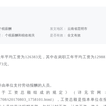
个税薪酬
发文地区：
云南省昆明市
型：
个税薪酬和税收相关
是否有效：
全文有效
平均工资为126383元，其中在岗职工年平均工资为12988
73元。
并由单位支付劳动报酬的人员。
关于工资总额组成的规定》（详见官网
g2020/201708/t20170803_1758101.html），工资总额是指本单位在