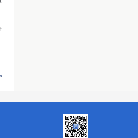
单
行
户