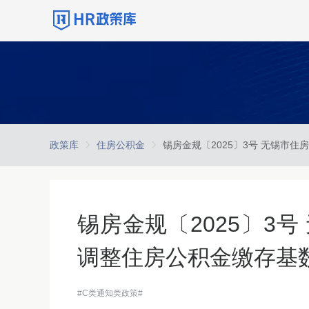
政策库
住房公积金
锡房金规〔2025〕3
调整住房公积金缴存基
#C类通知类政策#