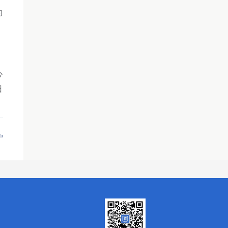
约
心
日
户