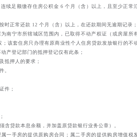
连续足额缴存住房公积金 6 个月（含）以上，且至少正常
时正常还款 12 个月（含）以上，在还款期间无逾期记录
屋为南宁市所辖城区范围内，已取得不动产权证（或房屋所
权；该套住房只办理有原商业性个人住房贷款发放银行的不
不动产登记部门的抵押登记仅有此条；
及抵押人的要求；
件。
证件；
；
单须含贷款本息余额，并加盖原贷款银行业务公章）。
型属一手房的提供原购房合同；属二手房的提供购房增值税