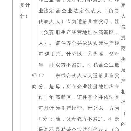
复计
定
业法定
营企业法定代表人（负责
分）
人
代表人
人）应为适龄儿童父母，注
责
（负责
册生产经营地址在高新区，
提
人）。
证件齐全并依法实际生产经
商
每满1
营。计分以一方为准，父母
执
年计
双方不累加。3. 私营企业股
及
经
12
东或合伙人应为适龄儿童父
产
商
分，超
母，所在企业注册地址应在
相
过1年
高新区，证件齐全并依法实
件
每月计
际生产经营。计分以一方为
（
1分；
准，父母双方不累加。4. 既
的
最高不
是私营企业法定代表人（负