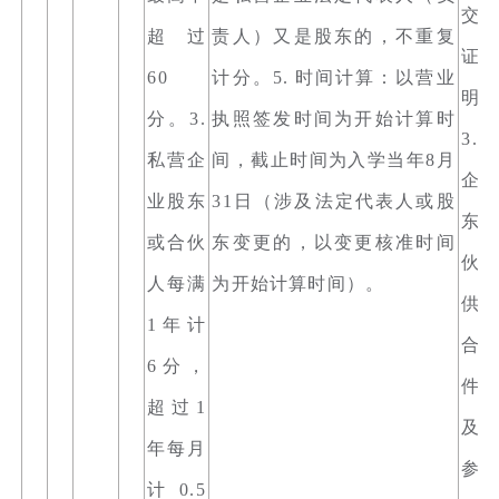
交
超过
责人）又是股东的，不重复
证
60
计分。5. 时间计算：以营业
明
分。3.
执照签发时间为开始计算时
3.
私营企
间，截止时间为入学当年8月
企
业股东
31日（涉及法定代表人或股
东
或合伙
东变更的，以变更核准时间
伙
人每满
为开始计算时间）。
供
1年计
合
6分，
件
超过1
及
年每月
参
计0.5