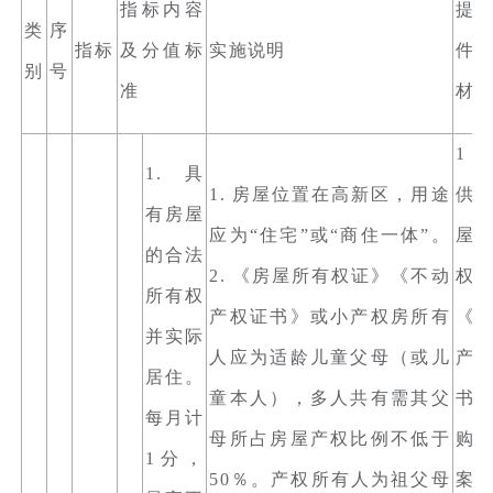
指标内容
提
类
序
指标
及分值标
实施说明
件
别
号
准
材
1
1. 具
1. 房屋位置在高新区，用途
供
有房屋
应为“住宅”或“商住一体”。
屋
的合法
2. 《房屋所有权证》《不动
权
所有权
产权证书》或小产权房所有
《
并实际
人应为适龄儿童父母（或儿
产
居住。
童本人），多人共有需其父
书
每月计
母所占房屋产权比例不低于
购
1分，
50％。产权所有人为祖父母
案