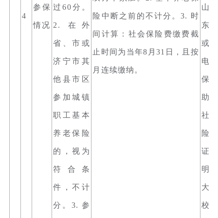
参保
过60分。
山
4
险中断之前的不计分。3. 时
情况
2. 在外
东”
间计算：社会保险费缴费截
省、市或
或
止时间为当年8月31日，且按
济宁市其
电
月连续缴纳。
他县市区
保
参加城镇
助
职工基本
社
养老保险
险
的，视为
证
符合条
明
件，不计
大
分。3. 参
校