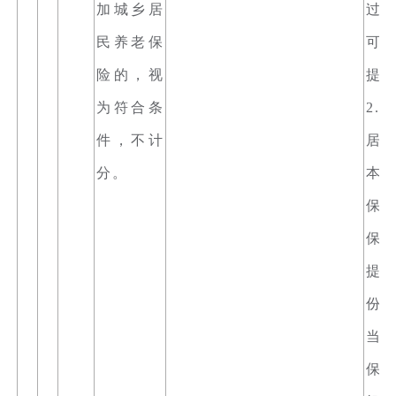
加城乡居
过
民养老保
可
险的，视
提
为符合条
2.
件，不计
居
分。
本
保
保
提
份
当
保