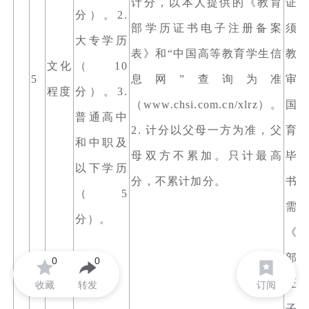
计分，以本人提供的《教育
证
分）。2.
部学历证书电子注册备案
须
大专学历
表》和“中国高等教育学生信
教
文化
（10
5
息网”查询为准
审
程度
分）。3.
（www.chsi.com.cn/xlrz）。
国
普通高中
2. 计分以父母一方为准，父
育
和中职及
母双方不累加。只计最高
毕
以下学历
分，不累计加分。
书
（5
需
分）。
《
部
0
0
证
收藏
转发
订阅
子