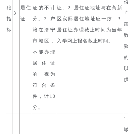
份
础
居住
证的不计
证。2. 居住证地址与在高新
3
户
指
证
分。2. 户
区实际居住地址应一致。3.
簿
标
籍在济宁
居住证办理截止时间为当年
数
市城区，
入学网上报名截止时间。
验
不能办理
的
居住证
以
的，视为
供
符合条
件，计10
分。
1.
城