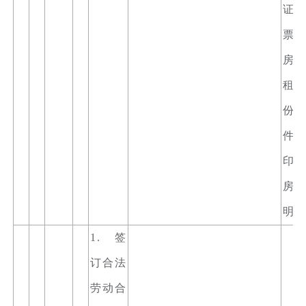
证
票。
房
租
份
件
印
房
明
1. 签
订合法
劳动合