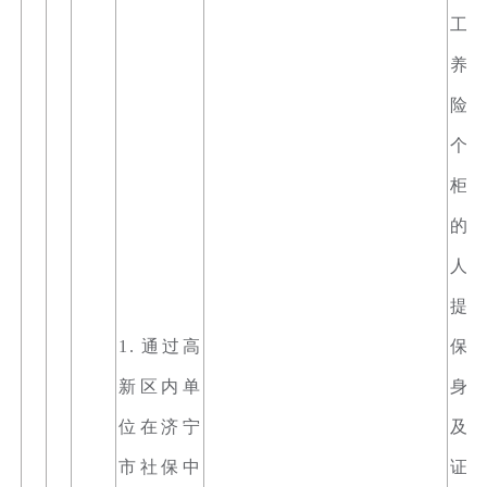
工
养
险
个
柜
的
人
提
1. 通过高
保
新区内单
身
位在济宁
及
市社保中
证