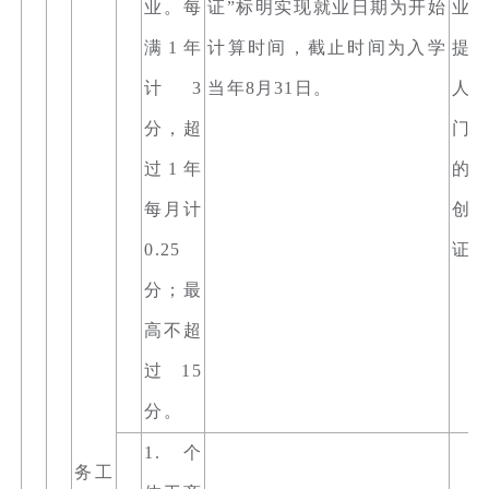
业。每
证”标明实现就业日期为开始
业
满1年
计算时间，截止时间为入学
提
计3
当年8月31日。
人
分，超
门
过1年
的“
每月计
创
0.25
证”
分；最
高不超
过15
分。
1. 个
务工