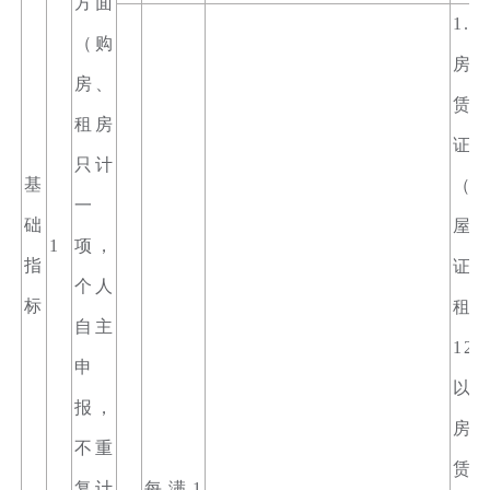
方面
1.
（购
房
房、
赁
租房
证
只计
基
（
一
础
屋
1
项，
指
证
个人
标
租
自主
12
申
以
报，
房
不重
赁
复计
每满1