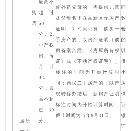
最高不
或外祖父母的，需提供儿童
同
购
超过
及父母名下在高新区无房产
数
房
60
证明。3. 时间计算：购买一
验
分。2.
手房产的，以房产证明（购
的
小产权
房备案合同、《房屋所有权
以
房。每
证》或《不动产权证明》）
供。
月计
标注的时间为开始计算时
小
0.5
间；购买二手房产的，以产
房
分，最
权转移办结后，新房产证明
供
高不超
标注时间为开始计算时间，
证
过30
截止时间为当年8月31日。
缴
分。
居所
证