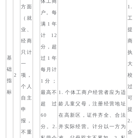
体工商
方面
1.
户。每
（就
工
满1年
业、
提
计12
经商
商
分，超
只计
执
基
过1年
一
大
础
每月计
2
项，
校
指
1分；
个人
过
标
最高不
1. 个体工商户经营者应为适
自主
可
超过
龄儿童父母，注册经营地址
申
提
60
在高新区，证件齐全、合法
报，
2.
分。2.
并实际经营。计分以一方为
不重
企
私营企
准，父母双方不累加。2. 私