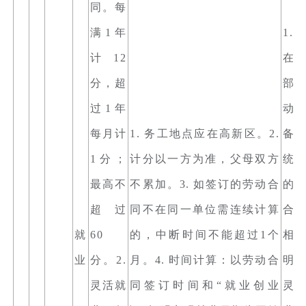
同。每
满1年
1.
计12
在
分，超
部
过1年
动
每月计
1. 务工地点应在高新区。2.
备
1分；
计分以一方为准，父母双方
统
最高不
不累加。3. 如签订的劳动合
的
超过
同不在同一单位需连续计算
合
就
60
的，中断时间不能超过1个
相
业
分。2.
月。4. 时间计算：以劳动合
明。
灵活就
同签订时间和“就业创业
灵