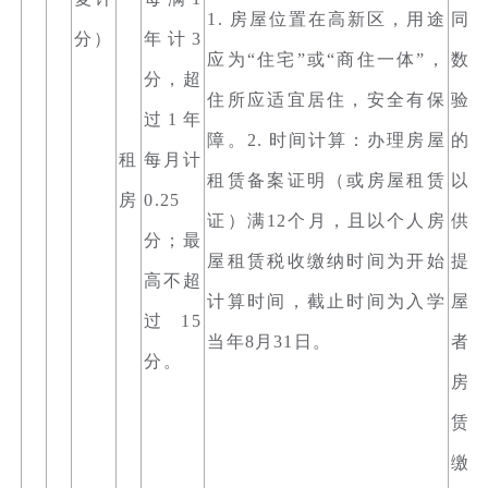
1. 房屋位置在高新区，用途
同
分）
年计3
应为“住宅”或“商住一体”，
数
分，超
住所应适宜居住，安全有保
验
过1年
障。2. 时间计算：办理房屋
的
租
每月计
租赁备案证明（或房屋租赁
以
房
0.25
证）满12个月，且以个人房
供。
分；最
屋租赁税收缴纳时间为开始
提
高不超
计算时间，截止时间为入学
屋
过15
当年8月31日。
者
分。
房
赁
缴