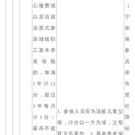
心缴费或
（
以灵活就
宁
业形式参
加
加城镇职
保
工基本养
参
老保险
员
的，每满
录
1年计12
市
分，超过
资
1年每月
社
1. 参保人员应为适龄儿童父
计1分；
障
母，计分以一方为准，父母
最高不超
站、
双方不累加。2. 基本养老保