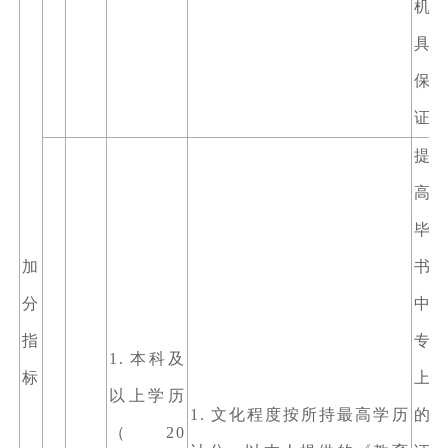
机
具
保
证
提
高
毕
加
书
分
中
指
专
1. 本科及
标
上
以上学历
1. 文化程度按所持最高学历
的
（20