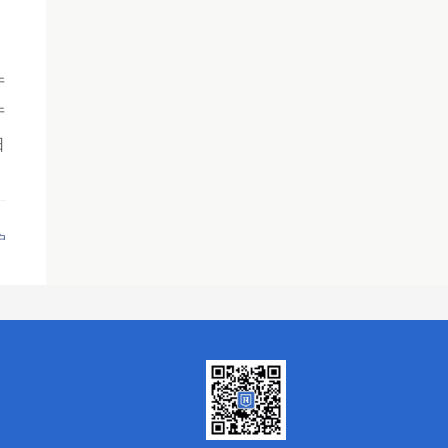
厅
厅
日
户