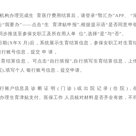
机构办理完成生 育医疗费用结算后，请登录“鄂汇办”APP、 “
击“我要办”——点击“生 育津贴申报”,根据提示语“是否同意申
步推送至参保女职工及所在用人单 位”,选择“是”与“否”。
期(X年X 月)后，系统展示生育结算信息，参保女职工对生育
行账号信息，提交 申 请 。
育结算信息， 可点击“自行填报”,自行填写生育结算信息，上
院),填写个人 银行账号信息，提交申请。
及 诊 断 证 明 ( 门 诊 ) 或 出 院 记 录 ( 住 院 ) , 
口申请办理生育津贴支付。医保工作 人员核对材料是否齐全有效，不