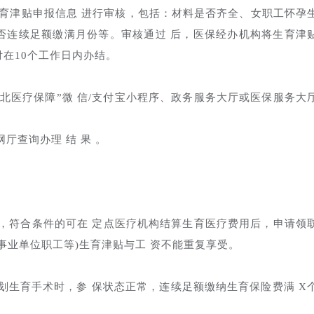
生育津贴申报信息 进行审核，包括：材料是否齐全、女职工怀孕
否连续足额缴满月份等。审核通过 后，医保经办机构将生育津
在10个工作日内办结。
 “湖北医疗保障”微 信/支付宝小程序、政务服务大厅或医保服务大
厅查询办理 结 果 。
，符合条件的可在 定点医疗机构结算生育医疗费用后，申请领
事业单位职工等)生育津贴与工 资不能重复享受。
划生育手术时，参 保状态正常，连续足额缴纳生育保险费满 X