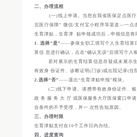
二、办理流程
(一)线上申请。当您在我省医保定点医疗
北医疗保障” 微信/支付宝小程序等渠道—一点
生育津贴，生育津 贴申领成功后，申领信息将同
1. 选择“是”
——参保女职工填写个人生育结算日
算信 息进行确认，点击“确认无误”后填写个人银
若对展示的生育结算信息存疑或未展示生
有效身 份证件、诊断证明(门诊)或出院记录(住
2.选择“否”
——退出“生育津贴申报”模块。
(二)线下申请。请携带有效身份证件、银行账户信息
政 务 服 务 大 厅 或医保服务大厅医保窗
合条件的不予受理，并一 次性告知原因。
三、办理时限
生育津贴支付在10个工作日内办结。
四、进度查询