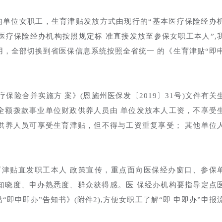
的单位女职工，生育津贴发放方式由现行的“基本医疗保险经办
医疗保险经办机构按照规定标 准直接发放至参保女职工本人”,
用，全部切换到省医保信息系统按照全省统一 的《生育津贴“即
险合并实施方 案》(恩施州医保发〔2019〕31号)文件有关
全额拨款事业单位财政供养人员由 单位发放本人工资，不享受
供养人员可享受生育津贴，但不得与工资重复享受； 其他单位
津贴直发职工本人 政策宣传，重点面向医保经办窗口、参保
知晓度、申办熟悉度、群众获得感。医 保经办机构要指导定点
即申即办”告知书》(附件2),方便女职工了解“即 申即办”申报