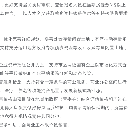
，更好支持居民换房需求。登记报名人数在当期房源数3倍以上
套住房）、以人才名义获取购房资格购得住房等有特殊限售要求
，优化完善详细规划。妥善处置存量闲置土地，有序推动存量闲
励支持充分运用地方政府专项债券资金等收回收购存量闲置土地，
企业资产招租公开力度，支持市区两级国有企业以市场化方式合
能等手段做好租金水平的跟踪分析和动态监管。
管服务措施，支持符合一定条件的商业服务、商业办公空间进行
、医疗、养老等功能混合配置，发展新模式新业态。
销售价格由项目所在地属地政府（管委会）结合评估价格和周边在
竞得人应负责做好房屋品质维护；销售后需质保延期的，所需费
地竞得人视情况责任共同分担。
定条件后，面向业主不限个数销售。