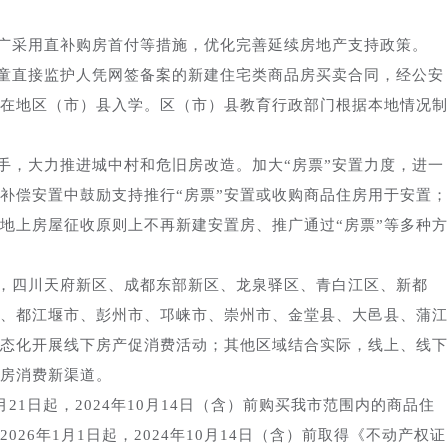
广采用直补购房首付等措施，优化完善延续房地产支持政策。
童直接监护人凭网签备案的新建住宅类商品房买卖合同，经公安
在地区（市）县入学。区（市）县教育行政部门根据本地情况制
手，大力推进城中村和危旧房改造。加大“房票”安置力度，进一
地补偿安置中鼓励支持推行“房票”安置或收购商品住房用于安置；
地上房屋征收原则上不再新建安置房、推广通过“房票”等多种方
动，四川天府新区、成都东部新区、龙泉驿区、青白江区、新都
、都江堰市、彭州市、邛崃市、崇州市、金堂县、大邑县、蒲江
态化开展线下房产促消费活动；其他区域结合实际，线上、线下
房消费新渠道。
月21日起，2024年10月14日（含）前购买我市范围内的商品住
26年1月1日起，2024年10月14日（含）前取得《不动产权证