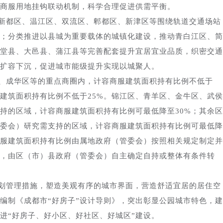
增商服用地挂钩联动机制，科学合理促进供需平衡。
新都区、温江区、双流区、郫都区、新津区等围绕轨道交通场站
；分类推进以县城为重要载体的城镇化建设，推动青白江区、简
堂县、大邑县、蒲江县等完善配套提升宜居宜业品质，织密交通
扩容下沉，促进城市能级提升实现以城聚人。
、成华区等的重点商圈内，计容商服建筑面积持有比例不低于
服建筑面积持有比例不低于25%。锦江区、青羊区、金牛区、武侯
持的区域，计容商服建筑面积持有比例可最低降至30%；其余区
委会）研究需支持的区域，计容商服建筑面积持有比例可最低降
商服建筑面积持有比例由属地政府（管委会）按照相关规定制定并
，由区（市）县政府（管委会）自主确定自持或整体有条件转
划管理措施，塑造美观有序的城市界面，营造舒适宜居的居住空
编制《成都市“好房子”设计导则》，突出彰显公园城市特色，建
进“好房子、好小区、好社区、好城区”建设。