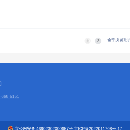
全部浏览用
2
们
668-5151
京公网安备 46902302000657号 京ICP备2022011708号-17