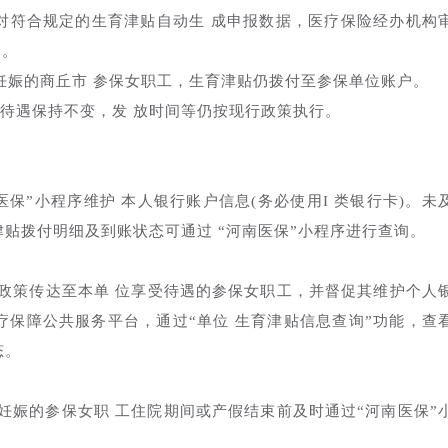
“对符合规定的生育津贴自动生 成申报数据，医疗保险经办机构
”。
终止妊娠的商丘市 参保女职工，生育津贴仍拨付至参保单位账户。
待遇保持不变，发 放时间等仍按现行政策执行。
保”小程序维护 本人银行账户信息(务必使用I 类银行卡)。未
贴拨付明细及到账状态可通过 “河南医保”小程序进行查询。
政策传达至本单 位享受待遇的参保女职工，并督促其维护个人
疗保障公共服务平台，通过“单位 生育津贴信息查询”功能，查
态。
妊娠的参保女职 工住院期间或产假结束前及时通过“河南医保”