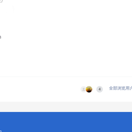
全部浏览用
4