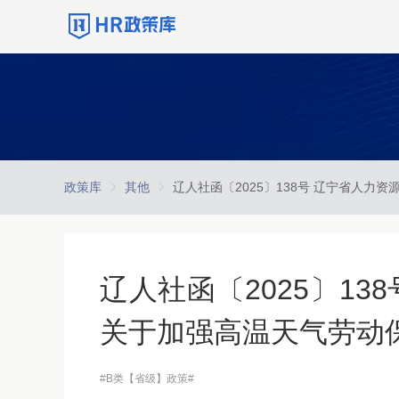
政策库
其他
辽人社函〔2025〕1
关于加强高温天气劳动
#B类【省级】政策#