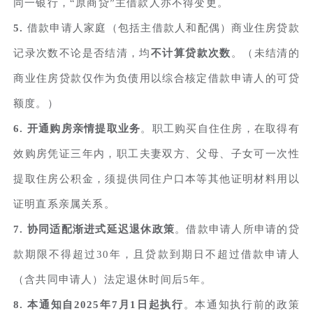
同一银行，“原商贷”主借款人亦不得变更。
5.
借款申请人家庭（包括主借款人和配偶）商业住房贷款
记录次数不论是否结清，均
不计算贷款次数
。（未结清的
商业住房贷款仅作为负债用以综合核定借款申请人的可贷
额度。）
6. 开通购房亲情提取业务
。职工购买自住住房，在取得有
效购房凭证三年内，职工夫妻双方、父母、子女可一次性
提取住房公积金，须提供同住户口本等其他证明材料用以
证明直系亲属关系。
7. 协同适配渐进式延迟退休政策
。借款申请人所申请的贷
款期限不得超过30年，且贷款到期日不超过借款申请人
（含共同申请人）法定退休时间后5年。
8. 本通知自2025年7月1日起执行
。本通知执行前的政策