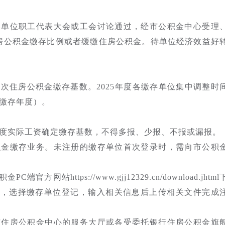
本单位职工代表大会或工会讨论通过，经市公积金中心受理
房公积金缴存比例或者缓缴住房公积金。待单位经济效益好
次住房公积金缴存基数。2025年度各缴存单位集中调整时
的缴存年度）。
年度实际工资确定缴存基数，不得多报、少报、不报或漏报。
积金缴存业务。未注册的缴存单位首次登录时，需向市公积
站https://www.gjj12329.cn/download.jhtml
栏，选择缴存单位登记，输入相关信息后上传相关文件完成
市住房公积金中心的服务大厅或各受委托银行住房公积金旗