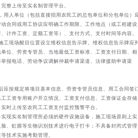
、完整上传至实名制管理平台。
前，用人单位（包括直接招用农民工的总包单位和分包单位）
劳动合同或用工协议应明确工作期限、工作地点（或工程建设
资、计件工资、定额工资等）、支付方式、支付时间等内容。
在施工现场醒目位置设立维权信息告示牌。维权信息告示牌应
包单位、劳资专管员、当地最低工资标准、工资支付日期、相
诉举报电话、劳动争议调解仲裁申请渠道、法律援助申请渠
工后应按规定将项目基本信息、劳资专管员信息、用工合同签
民工工资专用账户开立情况、工资支付信息、工资保证金存储
，实时上传至农民工工资支付监控预警平台。
配备实现实名制管理所必须的硬件设施设备，施工现场原则上实
人脸、虹膜等生物识别技术进行电子打卡；不具备封闭式管理
栏等技术实施考勤管理。