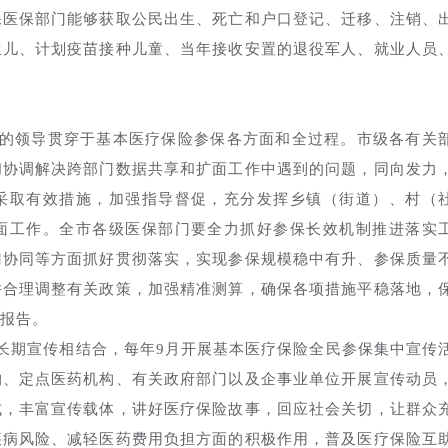
保医保部门能够获取公民出生、死亡和户口登记、迁移、注销、
生儿、计划疫苗接种儿童、当年接收安置的退役军人、就业人员
的领导贯穿于基本医疗保险参保各方面和全过程。市级各有关
和协调解决跨部门数据共享和扩面工作中遇到的问题，同向发力
采取有效措施，加强指导督促，充分发挥乡镇（街道）、村（
面工作。全市各级医保部门要全力抓好参保长效机制推进落实
门协同等方面抓好贯彻落实，实现参保规模稳中有升、参保质量
并合理调整有关政策，加强精准测算，确保各项措施平稳落地，
报告。
长期宣传相结合，每年9月开展基本医疗保险全民参保集中宣传
构、定点医药机构、有关政府部门以及企事业单位开展宣传动员
式，丰富宣传载体，讲好医疗保险故事，回应社会关切，让群众
疾病风险、减轻医药费用负担方面的积极作用，普及医疗保险互