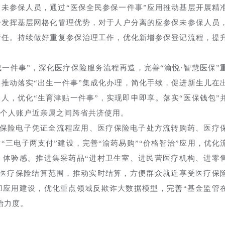
未参保人员，通过“医保全民参保一件事”应用推动基层开展精
分发挥基层网格化管理优势，对于人户分离的应参保未参保人员
责任。持续做好重复参保治理工作，优化新增参保登记流程，提
一件事”，深化医疗保险服务流程再造，完善“渝悦·智慧医保”
推动落实“出生一件事”集成化办理，简化手续，促进新生儿在
人，优化“生育津贴一件事”，实现即申即享。落实“医保钱包”
个人账户近亲属之间跨省共济使用。
保险电子凭证全流程应用、医疗保险电子处方流转购药、医疗
三电子两支付”建设，完善“渝药易购”“价格智治”应用，优化
、体验感。推进集采药品“进村卫生室、进民营医疗机构、进零
入医疗保险结算范围，推动实时结算，方便群众就近享受医疗保
和应用建设，优化重点领域反欺诈大数据模型，完善“基金监管
治力度。