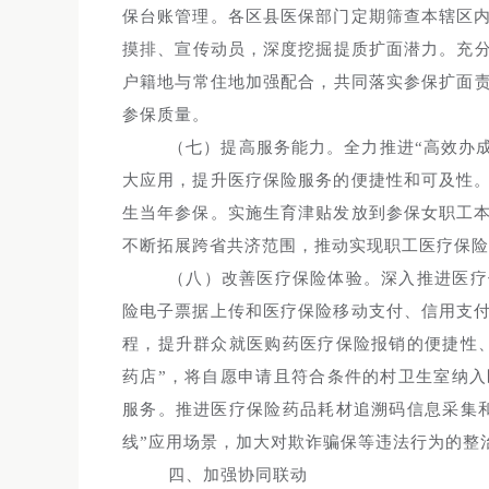
保台账管理。各区县医保部门定期筛查本辖区内
摸排、宣传动员，深度挖掘提质扩面潜力。充
户籍地与常住地加强配合，共同落实参保扩面
参保质量。
（七）提高服务能力。全力推进“高效办成
大应用，提升医疗保险服务的便捷性和可及性。
生当年参保。实施生育津贴发放到参保女职工本
不断拓展跨省共济范围，推动实现职工医疗保险
（八）改善医疗保险体验。深入推进医疗
险电子票据上传和医疗保险移动支付、信用支付“
程，提升群众就医购药医疗保险报销的便捷性
药店”，将自愿申请且符合条件的村卫生室纳
服务。推进医疗保险药品耗材追溯码信息采集
线”应用场景，加大对欺诈骗保等违法行为的整
四、加强协同联动