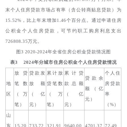
末个人住房贷款市场占有率（含公转商贴息贷款）为
15.52%，比上年末增加1.46个百分点。通过申请住房
公积金个人住房贷款，可节约职工购房利息支出
726808.35万元。
图3 2020-2024年全省住房公积金贷款情况图
表3 2024年分城市住房公积金个人住房贷款情况
放贷
贷款发
累计放
累计贷
个人住
贷款余
地
笔数
放额
贷笔数
款总额
房贷款
额（亿
区
（万
（亿
（万
（亿
率
元）
笔）
元）
笔）
元）
（%）
山
东
15.20
733.72
321.91
9640.00
4701.37
72.49