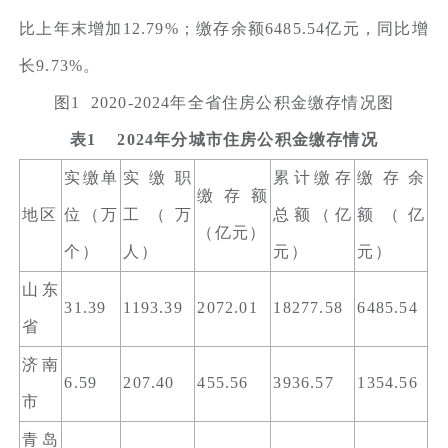
比上年末增加12.79%；缴存余额6485.54亿元，同比增
长9.73%。
图1 2020-2024年全省住房公积金缴存情况图
表1 2024年分城市住房公积金缴存情况
实缴单
实缴职
累计缴存
缴存余
缴存额
地区
位（万
工（万
总额（亿
额（亿
（亿元）
个）
人）
元）
元）
山东
31.39
1193.39
2072.01
18277.58
6485.54
省
济南
6.59
207.40
455.56
3936.57
1354.56
市
青岛