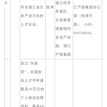
8
蒲江经济
符合蒲江县主
政局
江产投集团办公
开发区、
攻产业方向的
室（投资方
天府果荟
人才企业。
面），028-
国家现代
88558844。
农业产业
园、蒲江
产投集团
设立“兴蒲
贷”，在蒲创
业人才可申请
最高30万元的
个人创业信用
贷款，最高60