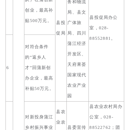
务和物流
创业，最高补
局、县文
县投促局办公
贴500万元。
县投
广体旅
室，028-
促局
局、四川
88552881。
蒲江经济
对符合条件
开发区、
的“返乡人
天府果荟
6
才”回蒲新创
国家现代
办企业，最高
农业产业
补贴50万元。
园
县农业农村局办
县农
对新投身蒲江
公室，028-
业农
乡村振兴事业
县委宣传
88522762；团