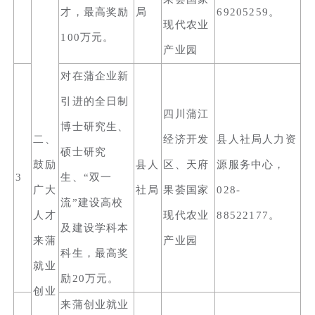
才，最高奖励
局
69205259。
现代农业
100万元。
产业园
对在蒲企业新
引进的全日制
四川蒲江
博士研究生、
二、
经济开发
县人社局人力资
硕士研究
鼓励
县人
区、天府
源服务中心，
3
生、“双一
广大
社局
果荟国家
028-
流”建设高校
人才
现代农业
88522177。
及建设学科本
来蒲
产业园
科生，最高奖
就业
励20万元。
创业
来蒲创业就业