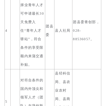
择业青年人才
可申请最长30
天免费入
团县委青创部，
团县
4
住“青年人才
县人社局
028-
委
驿站”，符合
88536057。
条件的享受限
额内来蒲交通
补贴。
县经科信
对符合条件的
局、县农
国内外顶尖和
业农村
领军人才（团
局、县商
5
队）在蒲创新