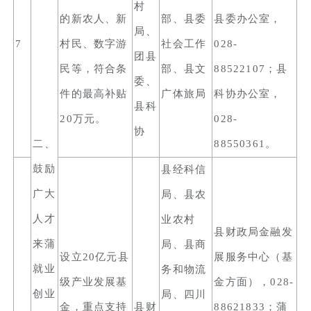
村
的新农人、新
部、县委
县委办公室，
局、
7
村民、数字游
社会工作
028-
团县
民等，符合条
部、县文
88522107；县
委、
件的最高补贴
广体旅局
科协办公室，
县科
20万元。
028-
协
二、
88550361。
鼓励
县经科信
广大
局、县农
人才
业农村
县财政局金融发
来蒲
局、县商
设立20亿元县
展服务中心（基
就业
务和物流
级产业发展基
金方面），028-
创业
局、四川
金，重点支持
县财
88621833；蒲