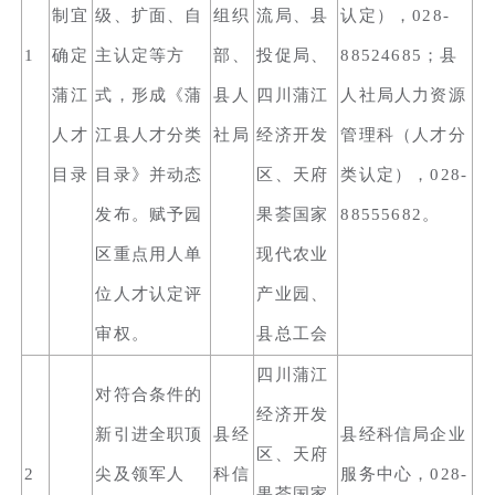
制宜
级、扩面、自
组织
流局、县
认定），028-
1
确定
主认定等方
部、
投促局、
88524685；县
蒲江
式，形成《蒲
县人
四川蒲江
人社局人力资源
人才
江县人才分类
社局
经济开发
管理科（人才分
目录
目录》并动态
区、天府
类认定），028-
发布。赋予园
果荟国家
88555682。
区重点用人单
现代农业
位人才认定评
产业园、
审权。
县总工会
四川蒲江
对符合条件的
经济开发
新引进全职顶
县经
县经科信局企业
区、天府
2
尖及领军人
科信
服务中心，028-
果荟国家