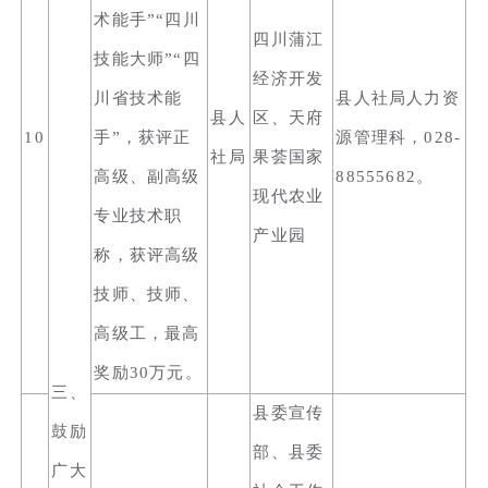
术能手”“四川
四川蒲江
技能大师”“四
经济开发
川省技术能
县人社局人力资
县人
区、天府
10
手”，获评正
源管理科，028-
社局
果荟国家
高级、副高级
88555682。
现代农业
专业技术职
产业园
称，获评高级
技师、技师、
高级工，最高
奖励30万元。
三、
县委宣传
鼓励
部、县委
广大