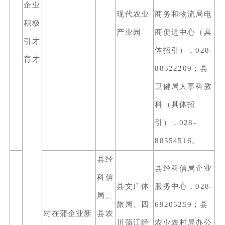
企业
现代农业
商务和物流局电
积极
产业园
商促进中心（具
引才
体招引），028-
育才
88522209；县
卫健局人事科教
科（具体招
引），028-
88554516。
县经
县经科信局企业
科信
县文广体
服务中心，028-
局、
旅局、四
69205259；县
对在蒲企业新
县农
川蒲江经
农业农村局办公