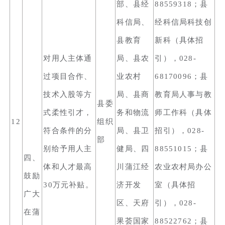
部、县经
88559318；县
科信局、
经科信局科技创
县教育
新科（具体招
对用人主体通
局、县农
引），028-
过项目合作、
业农村
68170096；县
技术入股等方
局、县商
教育局人事与教
县委
式柔性引才，
务和物流
师工作科（具体
12
组织
符合条件的分
局、县卫
招引），028-
部
别给予用人主
健局、四
88551015；县
四、
体和人才最高
川蒲江经
农业农村局办公
鼓励
30万元补贴。
济开发
室（具体招
广大
区、天府
引），028-
在蒲
果荟国家
88522762；县