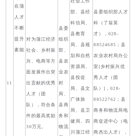
社会工作
在蒲
部、县经
县委组织部人才
人才
科信局、
科（了翁英
不断
县委
县教育
才），028-
提升
对为蒲江经济
组织
局、县规
88524685；县
素能
社会、乡村振
部、
划和自然
农业农村局办公
兴、电商等方
县农
资源局、
室[乡村振兴优
面发展作出突
业农
县投促
秀人才（团
11
出贡献的优秀
村
局、县文
队）]，028-
人才（团
局、
广体旅
88522762；县
队），符合条
县商
局、县卫
商务和物流局电
件的最高奖励
务和
健局、四
商促进中心（电
30万元。
物流
川蒲江经
商杰出人才），