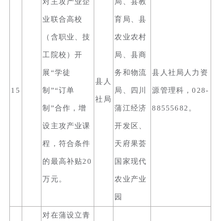
对主攻产业企
局、县教
业联合高校
育局、县
（含职业、技
农业农村
工院校）开
局、县商
展“学徒
务和物流
县人社局人力资
县人
15
制”“订单
局、四川
源管理科，028-
社局
制”合作，增
蒲江经济
88555682。
设主攻产业课
开发区、
程，符合条件
天府果荟
的最高补贴20
国家现代
万元。
农业产业
园
对在蒲设立青