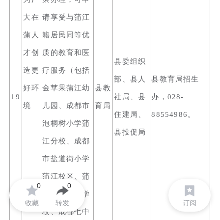
大在
请享受与蒲江
蒲人
籍居民同等优
才创
质的教育和医
县委组织
造更
疗服务（包括
部、县人
县教育局招生
好环
金苹果蒲江幼
县教
19
社局、县
办，028-
境
儿园、成都市
育局
住建局、
88554986。
泡桐树小学蒲
县投促局
江分校、成都
市盐道街小学
蒲江校区、蒲
0
0
江嘉祥联合学
收藏
转发
订阅
校、成都七中