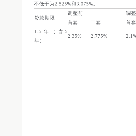
不低于为2.525%和3.075%。
调整前
调
贷款期限
首套
二套
首
1-5年（含5
2.35%
2.775%
2.1
年）