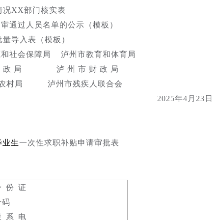
情况XX部门核实表
初审通过人员名单的公示（模板）
批量导入表（模板）
源和社会保障局 泸州市教育和体育局
 民 政 局 泸 州 市 财 政 局
业农村局 泸州市残疾人联合会
2025年4月23
毕业生
一次性求职补贴申请审批表
身份证
号码
联系电