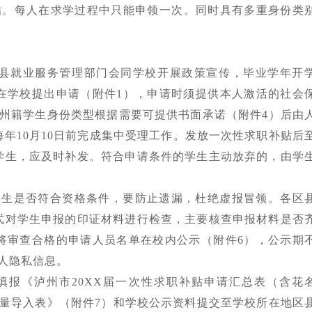
补贴。每人在求学过程中只能申领一次。同时具有多重身份类
区县就业服务管理部门会同学校开展政策宣传，毕业学年开
在学校提出申请（附件1），申请时须提供本人激活的社会
泸州籍学生身份类型根据需要可提供书面承诺（附件4）后由
年10月10日前完成集中受理工作。发放一次性求职补贴后
学生，应及时补发。符合申请条件的学生主动放弃的，由学
学生是否符合资格条件，要防止遗漏，杜绝虚报冒领。各区
式对学生申报的印证材料进行检查，主要核查申报材料是否
将审查合格的申请人员名单在校内公示（附件6），公示期
人隐私信息。
填报《泸州市20XX届一次性求职补贴申请汇总表（含花
批量导入表》（附件7）和学校公示资料提交至学校所在地区