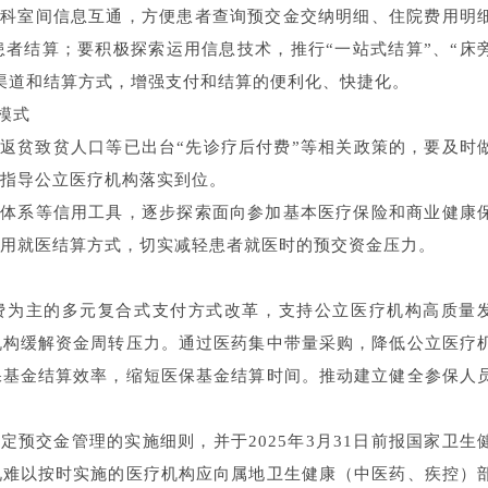
现科室间信息互通，方便患者查询预交金交纳明细、住院费用明
者结算；要积极探索运用信息技术，推行“一站式结算”、“床
费渠道和结算方式，增强支付和结算的便利化、快捷化。
模式
返贫致贫人口等已出台“先诊疗后付费”等相关政策的，要及时
指导公立医疗机构落实到位。
信体系等信用工具，逐步探索面向参加基本医疗保险和商业健康
信用就医结算方式，切实减轻患者就医时的预交资金压力。
费为主的多元复合式支付方式改革，支持公立医疗机构高质量
机构缓解资金周转压力。通过医药集中带量采购，降低公立医疗
保基金结算效率，缩短医保基金结算时间。推动建立健全参保人
预交金管理的实施细则，并于2025年3月31日前报国家卫生
况难以按时实施的医疗机构应向属地卫生健康（中医药、疾控）