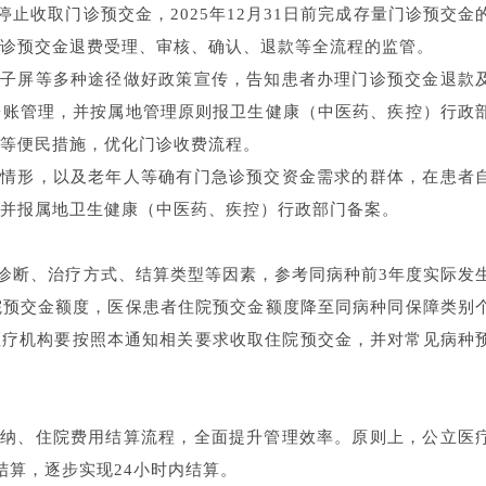
面停止收取门诊预交金，2025年12月31日前完成存量门诊预交金
诊预交金退费受理、审核、确认、退款等全流程的监管。
电子屏等多种途径做好政策宣传，告知患者办理门诊预交金退款
台账管理，并按属地管理原则报卫生健康（中医药、疾控）行政
”等便民措施，优化门诊收费流程。
等情形，以及老年人等确有门急诊预交资金需求的群体，在患者
并报属地卫生健康（中医药、疾控）行政部门备案。
诊断、治疗方式、结算类型等因素，参考同病种前3年度实际发
院预交金额度，医保患者住院预交金额度降至同病种同保障类别
立医疗机构要按照本通知相关要求收取住院预交金，并对常见病种
交纳、住院费用结算流程，全面提升管理效率。原则上，公立医
结算，逐步实现24小时内结算。