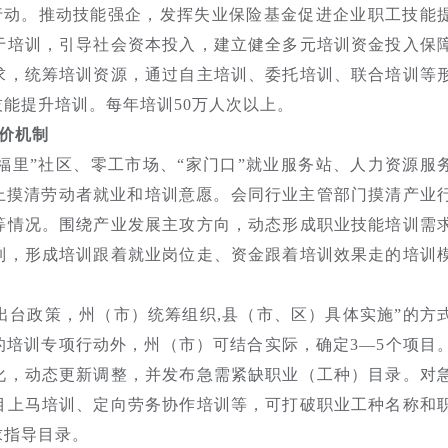
行动。推动技能强企，发挥失业保险基金促进企业职工技能
于培训，引导社会资本投入，建立健全多元培训资金投入保
求，统筹培训资源，通过自主培训、委托培训、联合培训等
能提升培训。每年培训50万人次以上。
价机制
福里”社区、零工市场、“家门口”就业服务站、人力资源服
而上摸清劳动者就业和培训意愿。会同行业主管部门摸清产业
等情况。围绕产业发展主攻方向，动态形成职业技能培训需
制，形成培训跟着就业岗位走、资金跟着培训效果走的培训
出台政策，州（市）统筹组织,县（市、区）具体实施”的方
的培训专项行动外，州（市）可结合实际，确定3—5个项目
化，动态更新调整，并发布急需紧缺职业（工种）目录。对
目上马培训、定向劳务协作培训等，可打破职业工种名称和
求指导目录。