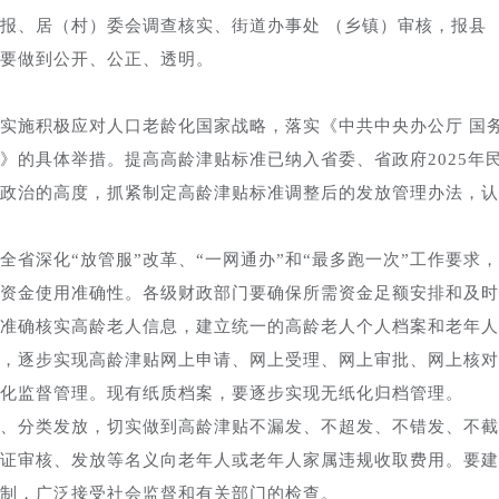
、居（村）委会调查核实、街道办事处 （乡镇）审核，报县
要做到公开、公正、透明。
施积极应对人口老龄化国家战略，落实《中共中央办公厅 国
》的具体举措。提高高龄津贴标准已纳入省委、省政府2025年
政治的高度，抓紧制定高龄津贴标准调整后的发放管理办法，认
深化“放管服”改革、“一网通办”和“最多跑一次”工作要求，
资金使用准确性。各级财政部门要确保所需资金足额安排和及时
准确核实高龄老人信息，建立统一的高龄老人个人档案和老年人
，逐步实现高龄津贴网上申请、网上受理、网上审批、网上核对
化监督管理。现有纸质档案，要逐步实现无纸化归档管理。
分类发放，切实做到高龄津贴不漏发、不超发、不错发、不截
证审核、发放等名义向老年人或老年人家属违规收取费用。要建
制，广泛接受社会监督和有关部门的检查。