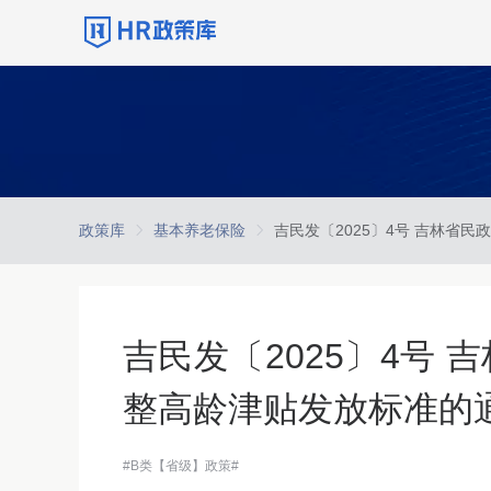
政策库
基本养老保险
吉民发〔2025〕4号
整高龄津贴发放标准的
#B类【省级】政策#