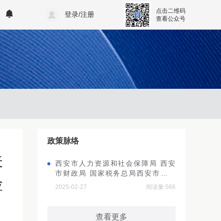
点击二维码
登录/注册
查看公众号
政策脉络
关
西安市人力资源和社会保障局 西安
市财政局 国家税务总局西安市税务
险
局关于转发大龄领取失业保险金人员
2025-02-27
阅读量:566
参加企业职工基本养老保险有关问题
的通知
查看更多