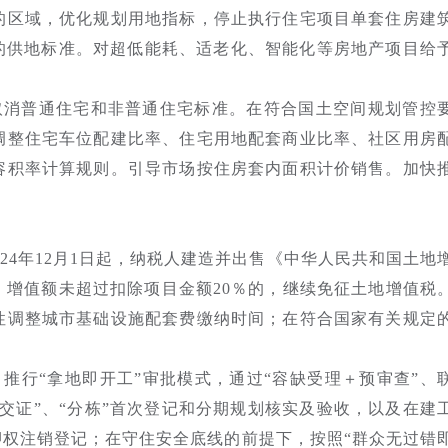
的区域，优化规划用地指标，停止执行住宅项目单套住房建
.0的供地标准。对超低能耗、适老化、智能化等房地产项目给
取消普通住宅和非普通住宅标准。在符合国土空间规划管控
调整住宅车位配建比率、住宅用地配套商业比率、社区用房
容积率计算规则。引导市场按住房套内面积计价销售。加快
024年12月1日起，纳税人建造并出售《中华人民共和国土地
，增值额未超过扣除项目金额20％的，继续免征土地增值税
性调整城市基础设施配套费缴纳时间；在符合国家有关规定
。
。
推行“拿地即开工”审批模式，通过“容缺受理＋预审查”、
交证”、“分栋”首次登记和分期规划核实及验收，以及在建
抵押权注销登记；在守住安全底线的前提下，按照“群众无过错