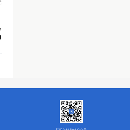
式
心
日